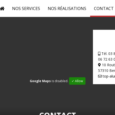
NOS SERVICES
NOS RÉALISATIONS
CONTACT
Tél. 03 
06 72 63 
10 Rout
57310 Ber
top-alu
Google Maps
is disabled.
✓ Allow