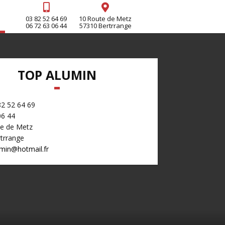
03 82 52 64 69
10 Route de Metz
06 72 63 06 44
57310 Bertrrange
TOP ALUMIN
82 52 64 69
06 44
e de Metz
trrange
min@hotmail.fr